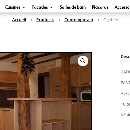
Cuisines
Facades
Salles de bain
Placards
Accesso
Accueil
Products
Contemporain
Orphée
5
5
5
Desc
CADR
PAN
Ave
10 t
N° 40